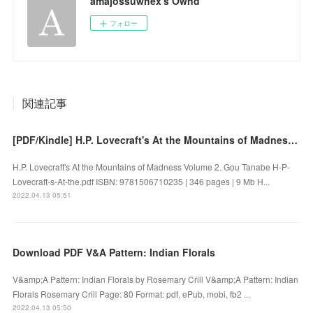
amajossuwhex's Ownd
フォロー
関連記事
[PDF/Kindle] H.P. Lovecraft's At the Mountains of Madness Volume 2 by Gou Tanabe
H.P. Lovecraft's At the Mountains of Madness Volume 2. Gou Tanabe H-P-
Lovecraft-s-At-the.pdf ISBN: 9781506710235 | 346 pages | 9 Mb H...
2022.04.13 05:51
Download PDF V&A Pattern: Indian Florals
V&amp;A Pattern: Indian Florals by Rosemary Crill V&amp;A Pattern: Indian
Florals Rosemary Crill Page: 80 Format: pdf, ePub, mobi, fb2 ...
2022.04.13 05:50